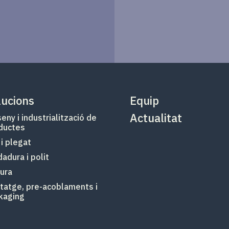
lucions
Equip
Actualitat
eny i industrialització de
ductes
 i plegat
adura i polit
tura
tatge, pre-acoblaments i
kaging