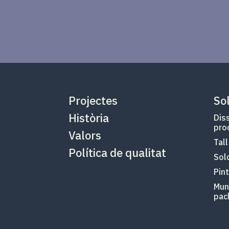
Projectes
So
Història
Diss
pro
Valors
Tall
Política de qualitat
Sold
Pin
Mun
pac