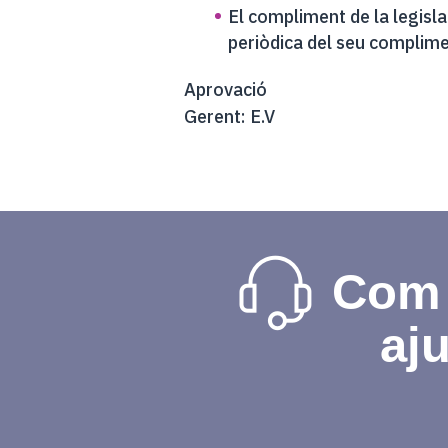
El compliment de la legislaci
periòdica del seu complime
Aprovació
Gerent: E.V
Com
aj