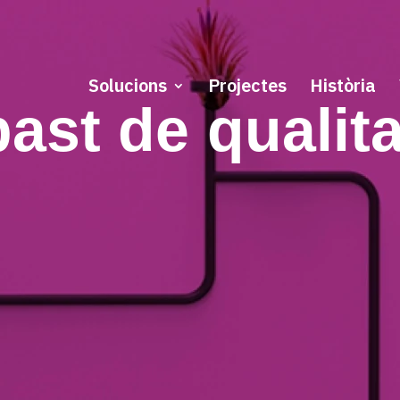
Solucions
Projectes
Història
bast de qualita