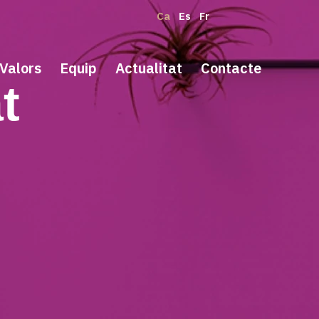
Ca
Es
Fr
Valors
Equip
Actualitat
Contacte
t